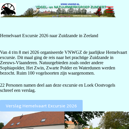
Ga
naar
de
inhoud
Hemelvaart Excursie 2026 naar Zuidzande in Zeeland
Van 4 t/m 8 mei 2026 organiseerde VNWGZ de jaarlijkse Hemelvaart
excursie. Dit maal ging de reis naar het prachtige Zuidzande in
Zeeuws-Vlaanderen. Natuurgebieden zoals onder andere
Sophiapolder, Het Zwin, Zwarte Polder en Waterdunen werden
bezocht. Ruim 100 vogelsoorten zijn waargenomen.
22 Personen namen deel aan deze excursie en Loek Oostvogels
schreef een verslag.
Verslag Hemelvaart Excursie 2026