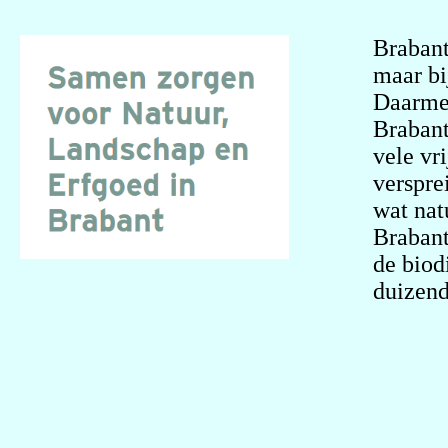
Brabant
maar bi
Daarmee
Brabant
vele vr
verspre
wat nat
Brabant
de biod
duizend